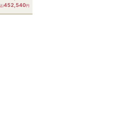
452,540
込)
円