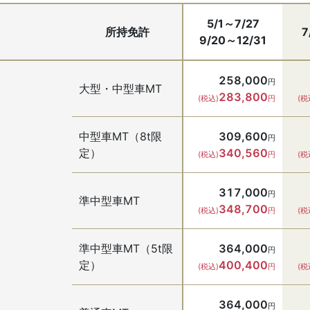
5/1～7/27
所持免許
7
9/20～12/31
258,000
円
大型・中型車MT
283,800
(税込)
円
(税
中型車MT（8t限
309,600
円
定）
340,560
(税込)
円
(税
317,000
円
準中型車MT
348,700
(税込)
円
(税
準中型車MT（5t限
364,000
円
定）
400,400
(税込)
円
(税
364,000
円